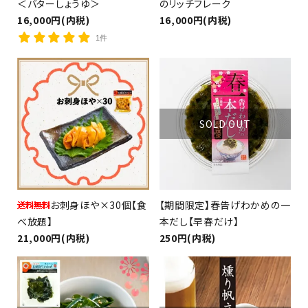
＜バターしょうゆ＞
のリッチフレーク
16,000円(内税)
16,000円(内税)
1件
SOLD OUT
お刺身ほや×30個【食
【期間限定】春告げわかめの一
べ放題】
本だし【早春だけ】
21,000円(内税)
250円(内税)