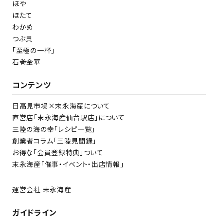
ほや
ほたて
わかめ
つぶ貝
「至極の一杯」
石巻金華
コンテンツ
日高見市場×末永海産について
直営店「末永海産仙台駅店」について
三陸の海の幸「レシピ一覧」
創業者コラム「三陸見聞録」
お得な「会員登録特典」ついて
末永海産「催事・イベント・出店情報」
運営会社 末永海産
ガイドライン