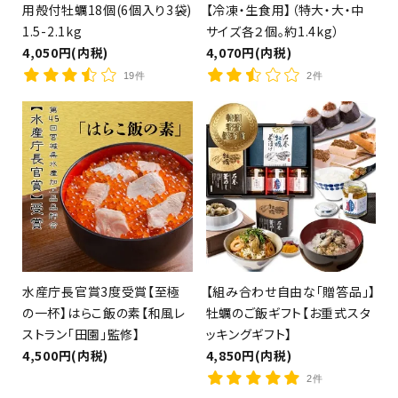
用殻付牡蠣18個(6個入り3袋)
【冷凍・生食用】（特大・大・中
1.5-2.1kg
サイズ各２個。約1.4kg）
4,050円(内税)
4,070円(内税)
19件
2件
（茶漬け、釜めし、カレー）
水産庁長官賞3度受賞【至極
【組み合わせ自由な「贈答品」】
の一杯】はらこ飯の素【和風レ
牡蠣のご飯ギフト【お重式スタ
ストラン「田園」監修】
ッキングギフト】
4,500円(内税)
4,850円(内税)
2件