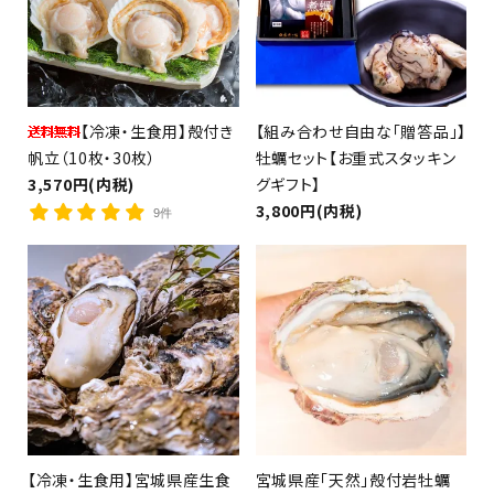
【冷凍・生食用】殻付き
【組み合わせ自由な「贈答品」】
（銀鮭・さば・さんま等）
帆立（10枚・30枚）
牡蠣セット【お重式スタッキン
3,570円(内税)
グギフト】
3,800円(内税)
9件
【冷凍・生食用】宮城県産生食
宮城県産「天然」殻付岩牡蠣