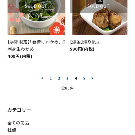
SOLD OUT
SOLD OUT
【季節限定】「春告げわかめ」お
【燻製】燻り帆立
刺身生わかめ
590円(内税)
400円(内税)
<
1
2
3
4
5
>
全80件
カテゴリー
全ての商品
牡蠣