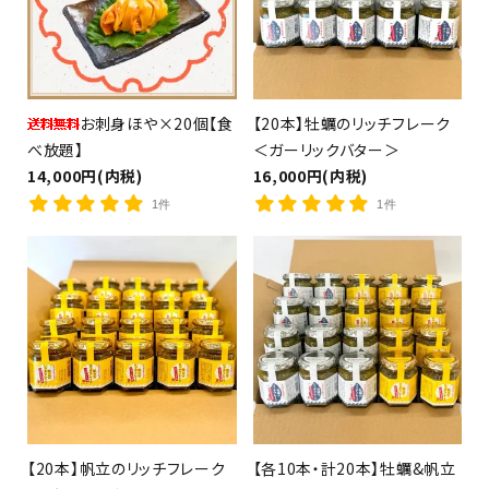
close
お刺身ほや×20個【食
【20本】牡蠣のリッチフレーク
べ放題】
＜ガーリックバター＞
キーワード
14,000円(内税)
16,000円(内税)
1件
1件
検索する
【20本】帆立のリッチフレーク
【各10本・計20本】牡蠣&帆立