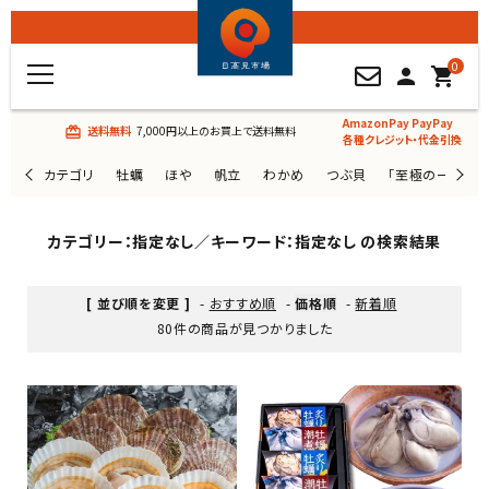
0
person
shopping_cart
AmazonPay PayPay
送料無料
7,000円以上のお買上で送料無料
card_giftcard
各種クレジット・代金引換
カテゴリ
牡蠣
ほや
帆立
わかめ
つぶ貝
「至極の一杯」
カテゴリー：指定なし／キーワード：指定なし の検索結果
[ 並び順を変更 ]
-
おすすめ順
-
価格順
-
新着順
80件の商品が見つかりました