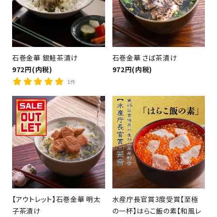
石巻金華 銀鮭茶漬け
石巻金華 さば茶漬け
（銀鮭・さば・さんま等）
972円(内税)
972円(内税)
1件
【アウトレット】石巻金華 明太
水産庁長官賞3度受賞【至極
子茶漬け
の一杯】はらこ飯の素【和風レ