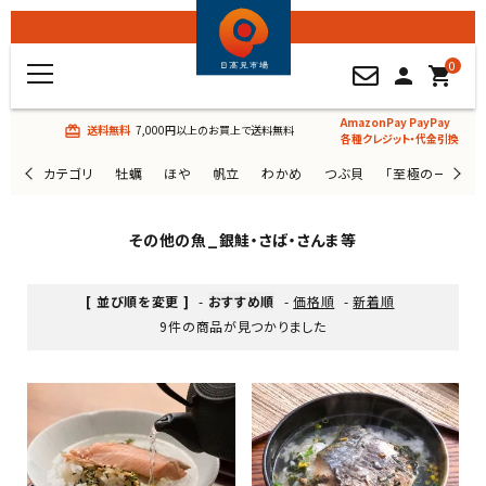
0
person
shopping_cart
AmazonPay PayPay
送料無料
7,000円以上のお買上で送料無料
card_giftcard
各種クレジット・代金引換
カテゴリ
牡蠣
ほや
帆立
わかめ
つぶ貝
「至極の一杯」
その他の魚_銀鮭・さば・さんま等
[ 並び順を変更 ]
-
おすすめ順
-
価格順
-
新着順
9件の商品が見つかりました