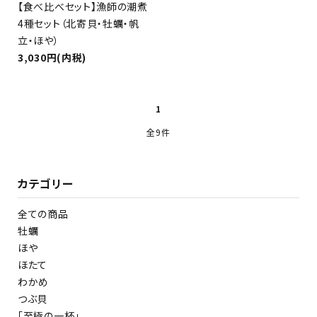
【食べ比べセット】漁師の潮煮
4種セット（北寄貝・牡蠣・帆
立・ほや）
3,030円(内税)
1
全9件
カテゴリー
全ての商品
牡蠣
ほや
ほたて
わかめ
つぶ貝
「至極の一杯」