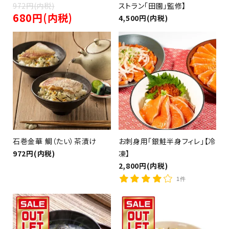
972円(内税)
ストラン「田園」監修】
680円(内税)
4,500円(内税)
（茶漬け、釜めし、カレー）
石巻金華 鯛（たい）茶漬け
お刺身用「銀鮭半身フィレ」【冷
972円(内税)
凍】
2,800円(内税)
1件