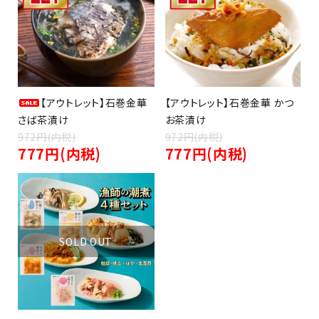
close
キーワード
【アウトレット】石巻金華
【アウトレット】石巻金華 かつ
さば茶漬け
お茶漬け
972円(内税)
972円(内税)
検索する
777円(内税)
777円(内税)
SOLD OUT