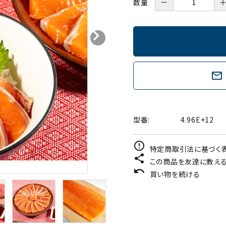
牡蠣味噌
数量
－
華
おかず
、釜めし、カレー）
冷蔵品
mail_outline
型番:
4.96E+12
error_outline
特定商取引法に基づく表
share
この商品を友達に教え
undo
買い物を続ける