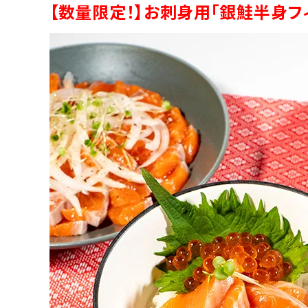
【数量限定！】お刺身用「銀鮭半身フィ