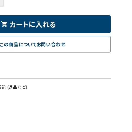
＋
贈答品
おつまみ
カートに入れる
shopping_cart
冷凍品
この商品についてお問い合わせ
記 (返品など)
る