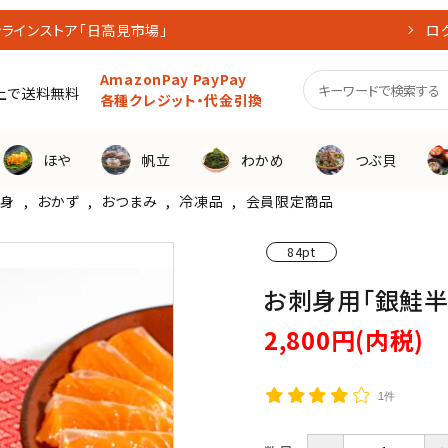
ラインストア「日高見市場」
ロ
AmazonPay PayPay
買上で送料無料
各種クレジット・代金引換
ほや
帆立
わかめ
つぶ貝
刺身
,
おかず
,
おつまみ
,
冷凍品
,
会員限定商品
料対象商品
産直生
84pt
お刺身用「銀鮭半
帆立
2,800円(内税)
リッチフレーク
1件