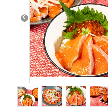
炙り
燻り
石巻金
「至極の一杯」宮城飯の素
（茶漬け
ご飯・お供
常温品
包装紙可能商品