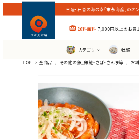
三陸・石巻の海の幸「末永海産」のオン
card_giftcard
送料無料
7,000円以上のお
カテゴリ
牡蠣
TOP
>
全商品
,
その他の魚_銀鮭・さば・さんま等
,
お
すべての商品
送料無
ほや
わかめ
その他の魚
潮煮
（銀鮭・さば・さんま等）