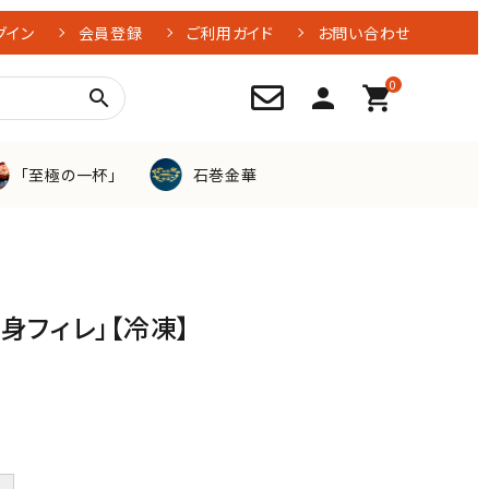
グイン
会員登録
ご利用ガイド
お問い合わせ
0
person
shopping_cart
search
「至極の一杯」
石巻金華
牡蠣
身フィレ」【冷凍】
つぶ貝
お刺身