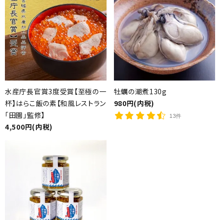
水産庁長官賞3度受賞【至極の一
牡蠣の潮煮130g
杯】はらこ飯の素【和風レストラン
980円(内税)
「田園」監修】
13件
4,500円(内税)