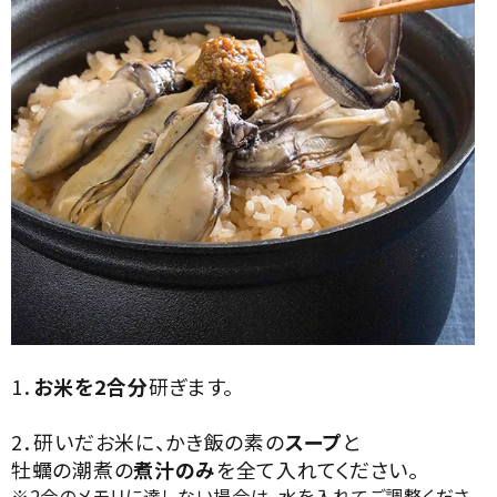
1．
お米を2合分
研ぎます。
2．研いだお米に、かき飯の素の
スープ
と
牡蠣の潮煮の
煮汁のみ
を全て入れてください。
※2合のメモリに達しない場合は、水を入れてご調整くださ