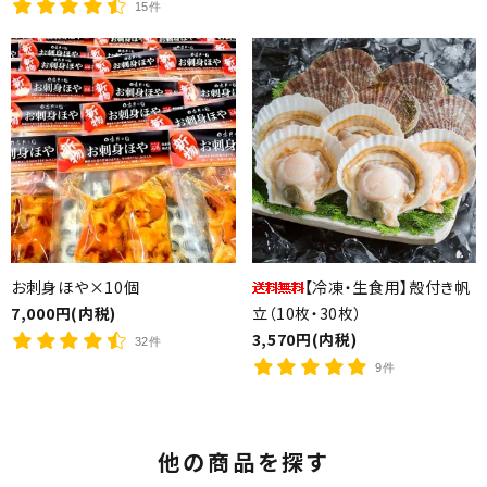
15件
お刺身ほや×10個
【冷凍・生食用】殻付き帆
7,000円(内税)
立（10枚・30枚）
3,570円(内税)
32件
9件
他の商品を探す