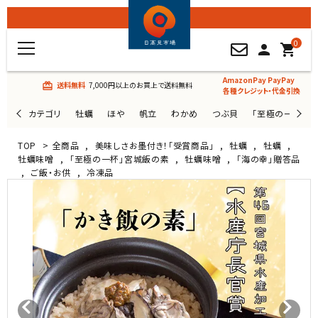
0
person
shopping_cart
AmazonPay PayPay
送料無料
7,000円以上のお買上で送料無料
card_giftcard
各種クレジット・代金引換
カテゴリ
牡蠣
ほや
帆立
わかめ
つぶ貝
「至極の一杯」
TOP
>
全商品
,
美味しさお墨付き！「受賞商品」
,
牡蠣
,
牡蠣
,
牡蠣味噌
,
「至極の一杯」宮城飯の素
,
牡蠣味噌
,
「海の幸」贈答品
,
ご飯・お供
,
冷凍品