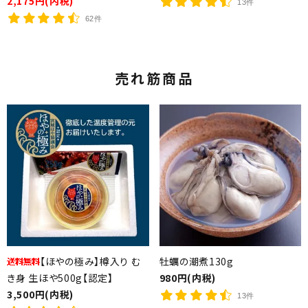
2,175円(内税)
13件
62件
売れ筋商品
【ほやの極み】樽入り む
牡蠣の潮煮130g
き身 生ほや500g【認定】
980円(内税)
3,500円(内税)
13件