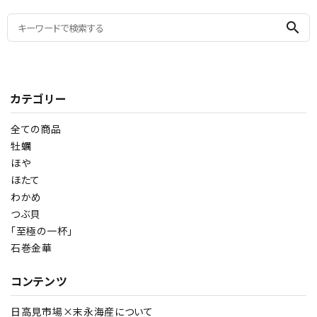
search
カテゴリー
全ての商品
牡蠣
ほや
ほたて
わかめ
つぶ貝
「至極の一杯」
石巻金華
コンテンツ
日高見市場×末永海産について