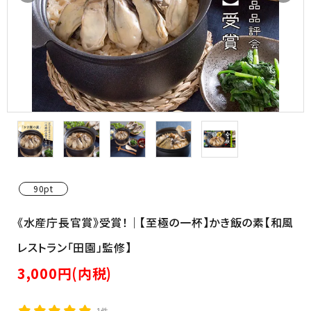
（銀鮭・さば・さんま等）
90pt
《水産庁長官賞》受賞！｜【至極の一杯】かき飯の素【和風
レストラン「田園」監修】
3,000円(内税)
1件