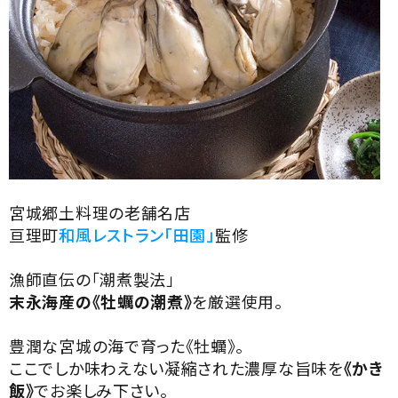
宮城郷土料理の老舗名店
亘理町
和風レストラン「田園」
監修
漁師直伝の「潮煮製法」
末永海産の《牡蠣の潮煮》
を厳選使用。
豊潤な宮城の海で育った《牡蠣》。
ここでしか味わえない凝縮された濃厚な旨味を
《かき
飯》
でお楽しみ下さい。