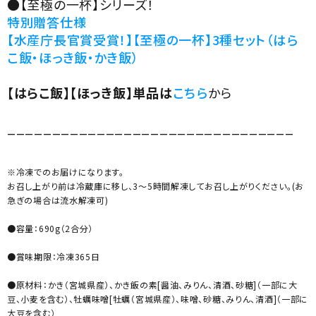
●【至極の一杯】シリーズ！
特別贈答仕様
【水産庁長官賞受賞！】【至極の一杯】3種セット（はら
こ飯・ほっき飯・かき飯）
【はらこ飯】【ほっき飯】単品は
こちら
から
________________________________
※冷凍でのお届けになります。
お召し上がり前は冷蔵庫に移し、3〜5時間解凍してお召し上がりください。(お
急ぎの場合は流水解凍可)
●容量：690g（2合分）
●賞味期限：冷凍365日
●原材料：かき（宮城県産）、かき飯の素[醤油、みりん、清酒、砂糖]（一部に大
豆、小麦を含む）、牡蠣味噌[牡蠣（宮城県産）、味噌、砂糖、みりん、清酒]（一部に
大豆を含む）