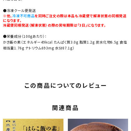
●冷凍クール便発送
※他、
冷凍不可商品
を同時ご注文の際は本品も冷蔵便で解凍状態の同梱発送
になります。
冷蔵便同梱発送（解凍状態）の際の賞味期限は「3日」になります。
●栄養成分（100gあたり）：
かき飯の素（エネルギー49kcal たんぱく質3.0g 脂質1.2g 炭水化物6.5g 食塩
相当量1.76g ナトリウム693mg 水分87.1g）
この商品についてのレビュー
関連商品