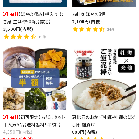
【ほやの極み】樽入り む
お刺身ほや×3個
き身 生ほや500g【認定】
2,100円(内税)
3,500円(内税)
34件
15件
【初回限定】お試しセット
恵比寿のおかず牡蠣-牡蠣のほぐ
｜人気5品【送料無料！半額！】
し身 麹漬け
4,350円(内税)
800円(内税)