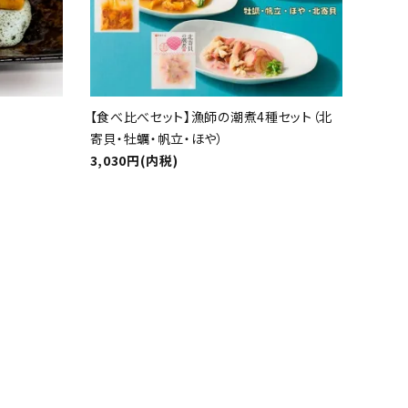
【食べ比べセット】漁師の潮煮4種セット（北
寄貝・牡蠣・帆立・ほや）
3,030円(内税)