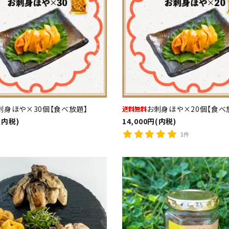
刺身ほや×30個【食べ放題】
お刺身ほや×20個【食べ
(内税)
14,000円(内税)
1件