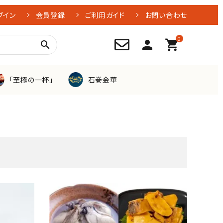
グイン
会員登録
ご利用ガイド
お問い合わせ
0
person
shopping_cart
search
「至極の一杯」
石巻金華
牡蠣
つぶ貝
お刺身