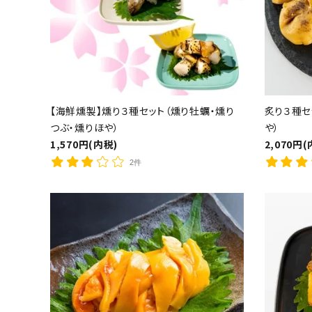
キーワ
【海鮮燻製】燻り３種セット（燻り牡蠣・燻り
炙り３種セ
つぶ・燻りほや）
や）
1,570円(内税)
2,070円(
2件