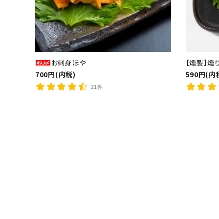
お刺身ほや
【燻製】燻
700円(内税)
590円(内
21件