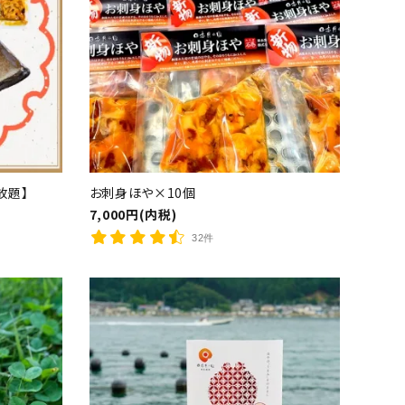
放題】
お刺身ほや×10個
7,000円(内税)
32件