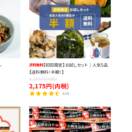
贈答品
おつまみ
冷凍品
ル
【初回限定】お試しセット｜人気5品
【送料無料！半額！】
4,350円(内税)
2,175円(内税)
62件