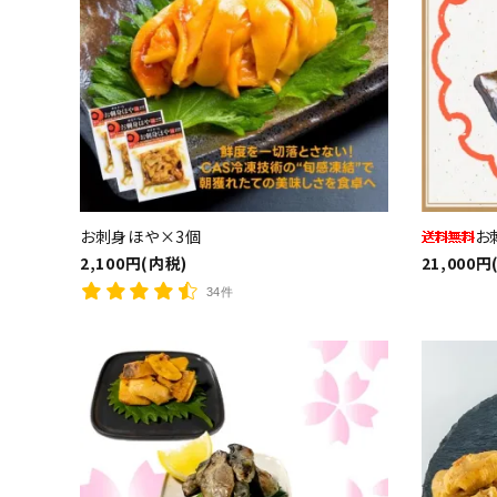
お刺身ほや×3個
お
2,100円(内税)
21,000円
34件