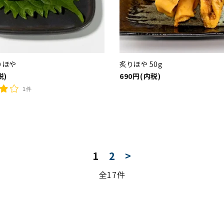
りほや
炙りほや 50g
税)
690円(内税)
1件
1
2
>
全17件