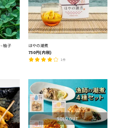
close
辛-柚子
ほやの潮煮
750円(内税)
1件
SOLD OUT