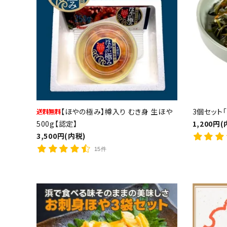
炙り
燻り
石巻金
「至極の一杯」宮城飯の素
（茶漬け
ご飯・お供
常温品
包装紙可能商品
【ほやの極み】樽入り むき身 生ほや
3個セット
500g【認定】
1,200円(
3,500円(内税)
15件