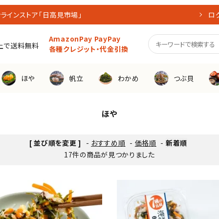
ラインストア「日高見市場」
ロ
AmazonPay PayPay
買上で送料無料
各種クレジット・代金引換
ほや
帆立
わかめ
つぶ貝
ほや
料対象商品
産直生
[ 並び順を変更 ]
-
おすすめ順
-
価格順
-
新着順
帆立
17件の商品が見つかりました
リッチフレーク