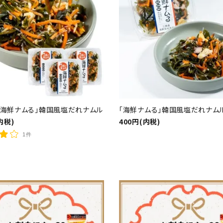
牡蠣味噌
華
おかず
、釜めし、カレー）
冷蔵品
「海鮮ナムる」韓国風塩だれナムル
「海鮮ナムる」韓国風塩だれナム
内税)
400円(内税)
1件