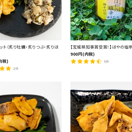
ード
ット（炙り牡蠣・炙りつぶ・炙りほ
【宮城県知事賞受賞！】ほやの塩
900円(内税)
検索する
内税)
5件
2件