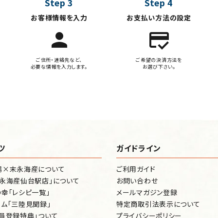
Step 3
Step 4
お客様情報を入力
お支払い方法の設定
person
credit_score
ご住所・連絡先など、
ご希望の決済方法を
必要な情報を入力します。
お選び下さい。
ツ
ガイドライン
場×末永海産について
ご利用ガイド
永海産仙台駅店」について
お問い合わせ
幸「レシピ一覧」
メールマガジン登録
ム「三陸見聞録」
特定商取引法表示について
員登録特典」ついて
プライバシーポリシー