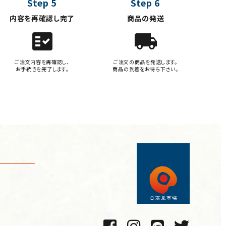
Step 5
Step 6
内容を再確認し完了
商品の発送
fact_check
local_shipping
ご注文内容を再確認し、
ご注文の商品を発送します。
お手続きを完了します。
商品の到着をお待ち下さい。