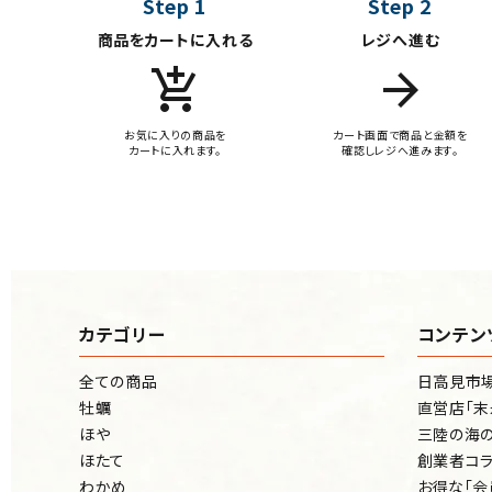
Step 1
Step 2
商品をカートに入れる
レジへ進む
add_shopping_cart
arrow_forward
お気に入りの商品を
カート画面で商品と金額を
カートに入れます。
確認しレジへ進みます。
カテゴリー
コンテン
全ての商品
日高見市
牡蠣
直営店「末
ほや
三陸の海の
ほたて
創業者コラ
わかめ
お得な「会