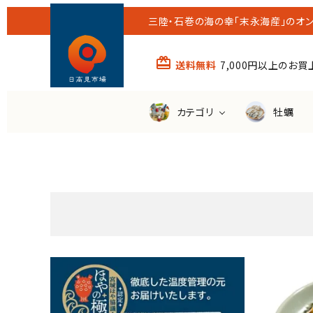
三陸・石巻の海の幸「末永海産」のオン
card_giftcard
送料無料
7,000円以上のお
カテゴリ
牡蠣
すべての商品
送料無
ほや
わかめ
その他の魚
潮煮
（銀鮭・さば・さんま等）