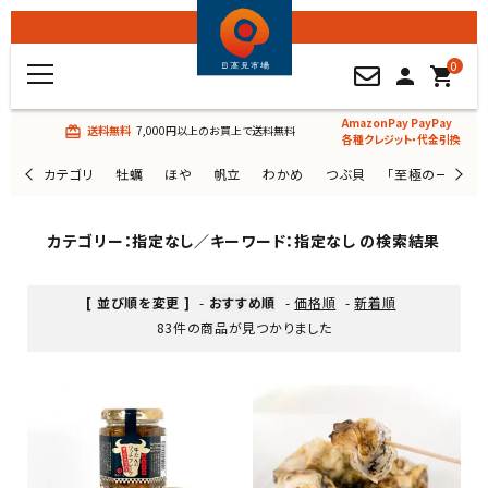
0
person
shopping_cart
AmazonPay PayPay
送料無料
7,000円以上のお買上で送料無料
card_giftcard
各種クレジット・代金引換
カテゴリ
牡蠣
ほや
帆立
わかめ
つぶ貝
「至極の一杯」
カテゴリー：指定なし／キーワード：指定なし の検索結果
[ 並び順を変更 ]
-
おすすめ順
-
価格順
-
新着順
83件の商品が見つかりました