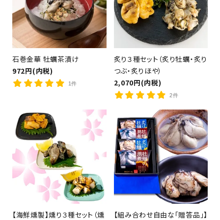
石巻金華 牡蠣茶漬け
炙り３種セット（炙り牡蠣・炙り
972円(内税)
つぶ・炙りほや）
2,070円(内税)
1件
2件
【海鮮燻製】燻り３種セット（燻
【組み合わせ自由な「贈答品」】