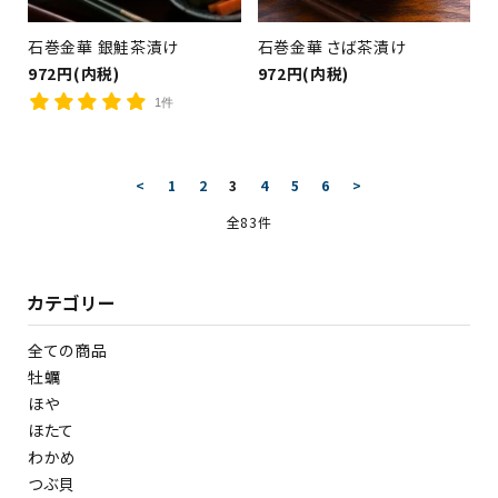
石巻金華 銀鮭茶漬け
石巻金華 さば茶漬け
972円(内税)
972円(内税)
1件
<
1
2
3
4
5
6
>
全83件
カテゴリー
全ての商品
牡蠣
ほや
ほたて
わかめ
つぶ貝