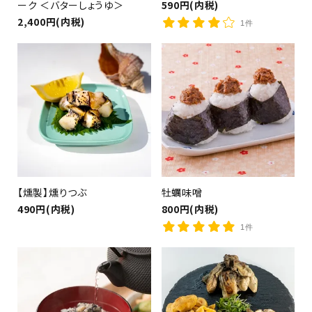
ーク ＜バターしょうゆ＞
590円(内税)
2,400円(内税)
1件
（茶漬け、釜めし、カレー）
【燻製】燻りつぶ
牡蠣味噌
490円(内税)
800円(内税)
1件