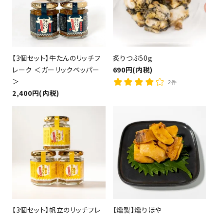
【3個セット】牛たんのリッチフ
炙りつぶ50g
（銀鮭・さば・さんま等）
レーク ＜ガーリックペッパー
690円(内税)
＞
2件
2,400円(内税)
【3個セット】帆立のリッチフレ
【燻製】燻りほや