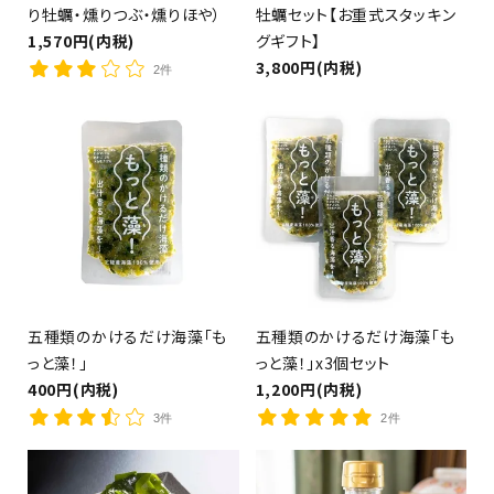
り牡蠣・燻りつぶ・燻りほや）
牡蠣セット【お重式スタッキン
close
1,570円(内税)
グギフト】
3,800円(内税)
2件
キーワード
検索する
五種類のかけるだけ海藻「も
五種類のかけるだけ海藻「も
っと藻！」
っと藻！」x3個セット
400円(内税)
1,200円(内税)
3件
2件