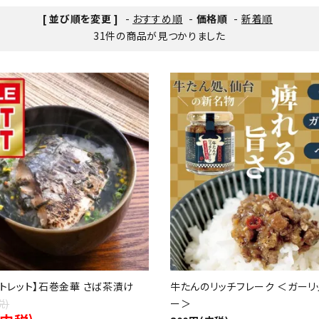
[ 並び順を変更 ]
-
おすすめ順
-
価格順
-
新着順
31件の商品が見つかりました
ウトレット】石巻金華 さば茶漬け
牛たんのリッチフレーク ＜ガーリ
税)
ー＞