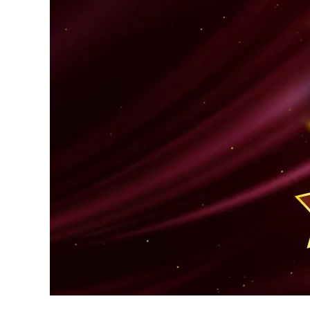
炙り
燻り
石巻金
「至極の一杯」宮城飯の素
（茶漬け
ご飯・お供
常温品
包装紙可能商品