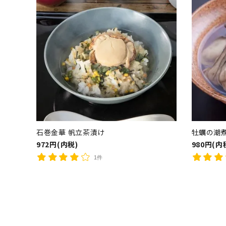
石巻金華 帆立茶漬け
牡蠣の潮煮
972円(内税)
980円(内
1件