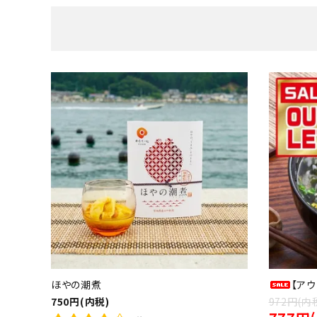
ほやの潮煮
【ア
750円(内税)
972円(内