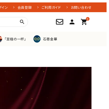
グイン
会員登録
ご利用ガイド
お問い合わせ
0
person
shopping_cart
search
「至極の一杯」
石巻金華
牡蠣
つぶ貝
お刺身