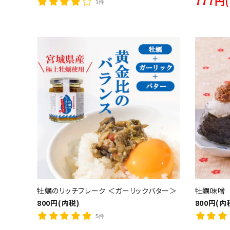
777円
1件
キーワ
牡蠣のリッチフレーク ＜ガーリックバター＞
牡蠣味噌
800円(内税)
800円(内
5件