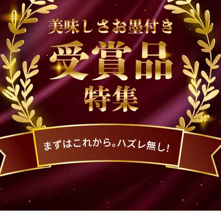
牡蠣味噌
華
おかず
、釜めし、カレー）
冷蔵品