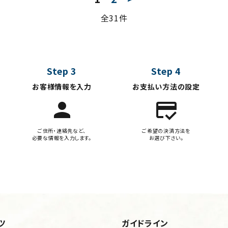
全31件
Step 3
Step 4
お客様情報を入力
お支払い方法の設定
person
credit_score
ご住所・連絡先など、
ご希望の決済方法を
必要な情報を入力します。
お選び下さい。
ツ
ガイドライン