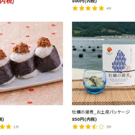
(内税)
800円(内税)
4件
ード
牡蠣の潮煮_お土産パッケージ
税)
850円(内税)
1件
3件