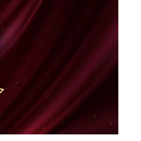
贈答品
おつまみ
冷凍品