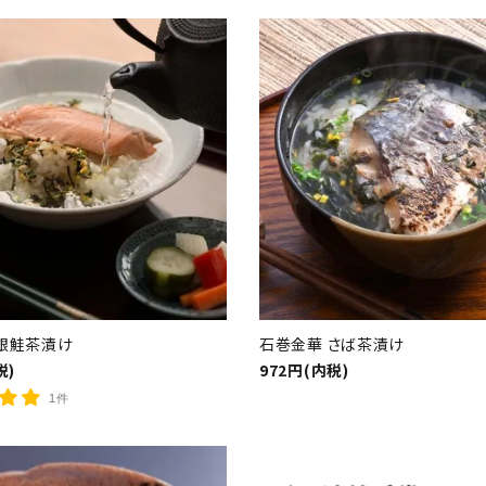
検索する
銀鮭茶漬け
石巻金華 さば茶漬け
税)
972円(内税)
1件