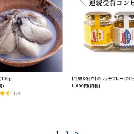
130g
【牡蠣&帆立】のリッチフレークセ
税)
1,600円(内税)
13件
1
2
>