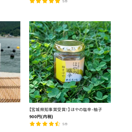
5件
close
【宮城県知事賞受賞！】ほやの塩辛-柚子
900円(内税)
5件