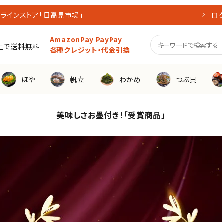
ラインストア「日高見市場」
ロ
AmazonPay PayPay
買上で送料無料
各種クレジット・代金引換
ほや
帆立
わかめ
つぶ貝
美味しさお墨付き！「受賞商品」
料対象商品
産直生
帆立
リッチフレーク