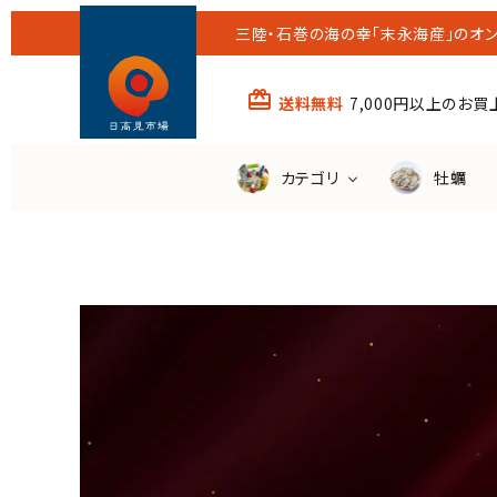
三陸・石巻の海の幸「末永海産」のオン
card_giftcard
送料無料
7,000円以上のお
カテゴリ
牡蠣
すべての商品
送料無
ほや
わかめ
その他の魚
潮煮
（銀鮭・さば・さんま等）