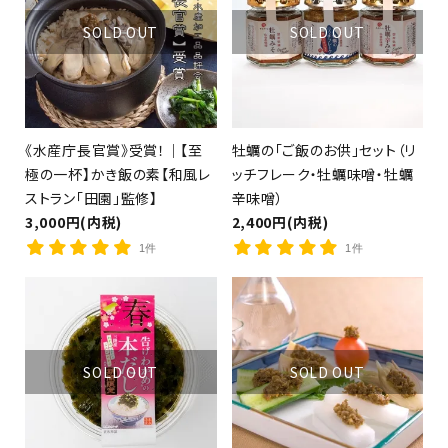
SOLD OUT
SOLD OUT
（茶漬け、釜めし、カレー）
《水産庁長官賞》受賞！｜【至
牡蠣の「ご飯のお供」セット（リ
極の一杯】かき飯の素【和風レ
ッチフレーク・牡蠣味噌・牡蠣
ストラン「田園」監修】
辛味噌）
3,000円(内税)
2,400円(内税)
1件
1件
close
キーワード
SOLD OUT
SOLD OUT
検索する