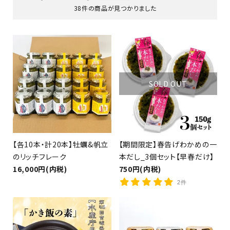
38件の商品が見つかりました
（銀鮭・さば・さんま等）
SOLD OUT
【各10本・計20本】牡蠣&帆立
【期間限定】春告げわかめの一
のリッチフレーク
本だし_3個セット【早春だけ】
16,000円(内税)
750円(内税)
2件