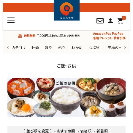
0
person
shopping_cart
AmazonPay PayPay
送料無料
7,000円以上のお買上で送料無料
card_giftcard
各種クレジット・代金引換
カテゴリ
牡蠣
ほや
帆立
わかめ
つぶ貝
「至極の一杯」
ご飯・お供
[ 並び順を変更 ]
-
おすすめ順
-
価格順
-
新着順