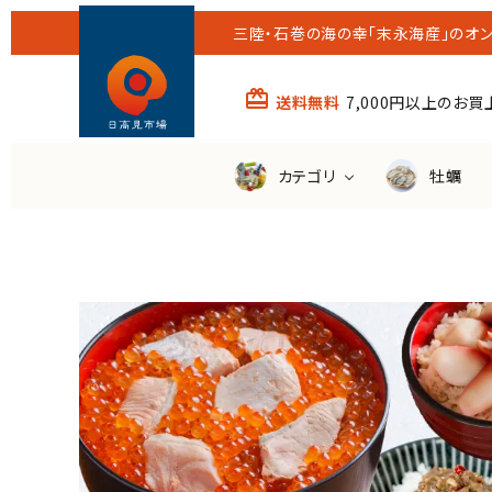
三陸・石巻の海の幸「末永海産」のオン
card_giftcard
送料無料
7,000円以上のお
カテゴリ
牡蠣
すべての商品
送料無
ほや
わかめ
その他の魚
潮煮
（銀鮭・さば・さんま等）