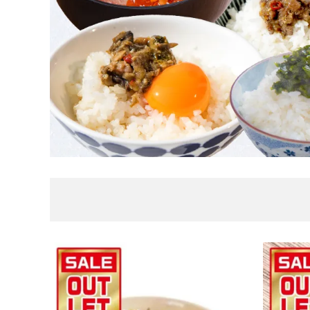
炙り
燻り
石巻金
「至極の一杯」宮城飯の素
（茶漬け
ご飯・お供
常温品
包装紙可能商品