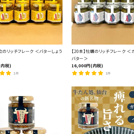
帆立のリッチフレーク ＜バターしょう
【20本】牡蠣のリッチフレーク ＜
バター＞
(内税)
16,000円(内税)
1件
1件
ード
検索する