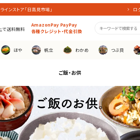
ラインストア「日高見市場」
ロ
AmazonPay PayPay
買上で送料無料
各種クレジット・代金引換
ほや
帆立
わかめ
つぶ貝
ご飯・お供
料対象商品
産直生
帆立
リッチフレーク