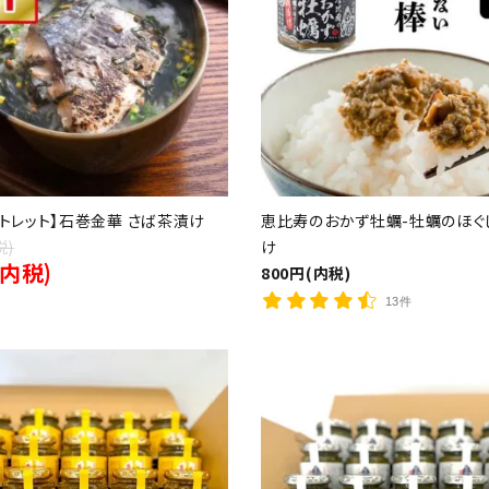
ウトレット】石巻金華 さば茶漬け
恵比寿のおかず牡蠣-牡蠣のほぐ
税)
け
(内税)
800円(内税)
13件