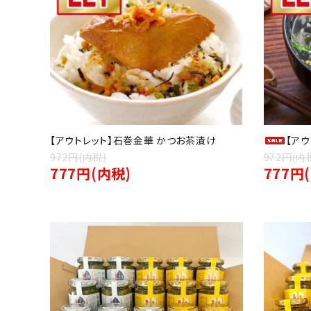
【アウトレット】石巻金華 かつお茶漬け
【ア
972円(内税)
972円(内
777円(内税)
777円