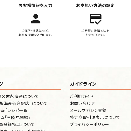
お客様情報を入力
お支払い方法の設定
person
credit_score
ご住所・連絡先など、
ご希望の決済方法を
必要な情報を入力します。
お選び下さい。
ツ
ガイドライン
場×末永海産について
ご利用ガイド
永海産仙台駅店」について
お問い合わせ
幸「レシピ一覧」
メールマガジン登録
ム「三陸見聞録」
特定商取引法表示について
員登録特典」ついて
プライバシーポリシー