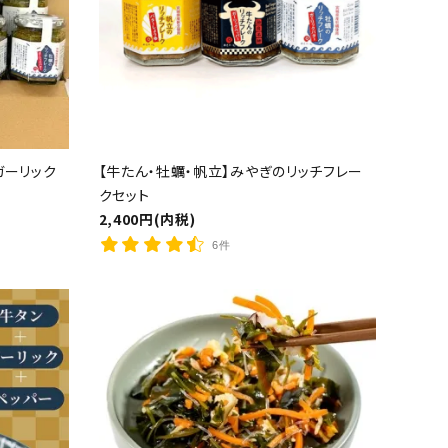
ガーリック
【牛たん・牡蠣・帆立】みやぎのリッチフレー
クセット
close
2,400円(内税)
6件