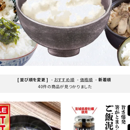
牡蠣味噌
華
おかず
、釜めし、カレー）
冷蔵品
[ 並び順を変更 ]
-
おすすめ順
-
価格順
-
新着順
40件の商品が見つかりました