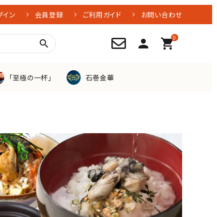
グイン
会員登録
ご利用ガイド
お問い合わせ
0
person
shopping_cart
search
「至極の一杯」
石巻金華
牡蠣
つぶ貝
お刺身