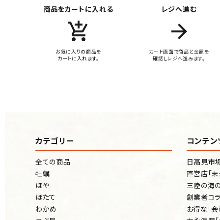
商品をカートに入れる
レジへ進む
add_shopping_cart
arrow_forward
お気に入りの商品を
カート画面で商品と金額を
カートに入れます。
確認しレジへ進みます。
カテゴリー
コンテン
全ての商品
日高見市
牡蠣
直営店「末
ほや
三陸の海の
ほたて
創業者コラ
わかめ
お得な「会