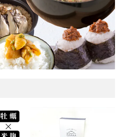
贈答品
おつまみ
冷凍品