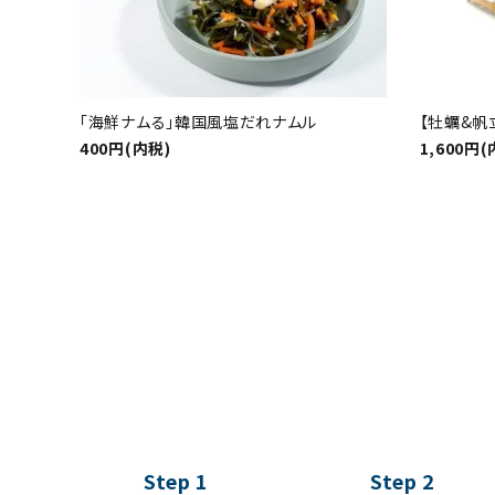
「海鮮ナムる」韓国風塩だれナムル
【牡蠣&帆
400円(内税)
1,600円(
Step 1
Step 2