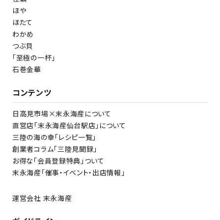
ほや
ほたて
わかめ
つぶ貝
「至極の一杯」
石巻金華
コンテンツ
日高見市場×末永海産について
直営店「末永海産仙台駅店」について
三陸の海の幸「レシピ一覧」
創業者コラム「三陸見聞録」
お得な「会員登録特典」ついて
末永海産「催事・イベント・出店情報」
運営会社 末永海産