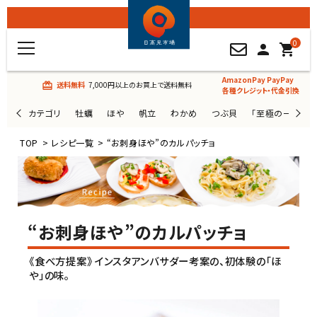
0
person
shopping_cart
AmazonPay PayPay
送料無料
7,000円以上のお買上で送料無料
card_giftcard
各種クレジット・代金引換
カテゴリ
牡蠣
ほや
帆立
わかめ
つぶ貝
「至極の一杯」
TOP
>
レシピ一覧
>
“お刺身ほや”のカルパッチョ
“お刺身ほや”のカルパッチョ
《食べ方提案》 インスタアンバサダー考案の、初体験の「ほ
や」の味。