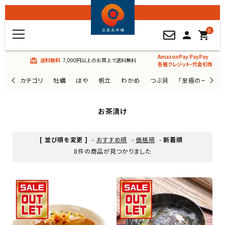
0
person
shopping_cart
AmazonPay PayPay
送料無料
7,000円以上のお買上で送料無料
card_giftcard
各種クレジット・代金引換
カテゴリ
牡蠣
ほや
帆立
わかめ
つぶ貝
「至極の一杯」
お茶漬け
[ 並び順を変更 ]
-
おすすめ順
-
価格順
-
新着順
8件の商品が見つかりました