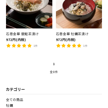
検索する
石巻金華 銀鮭茶漬け
石巻金華 牡蠣茶漬け
972円(内税)
972円(内税)
1件
1件
1
全8件
カテゴリー
全ての商品
牡蠣