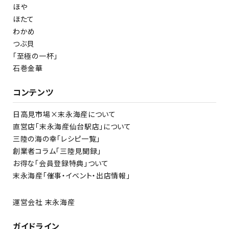
ほや
ほたて
わかめ
つぶ貝
「至極の一杯」
石巻金華
コンテンツ
日高見市場×末永海産について
直営店「末永海産仙台駅店」について
三陸の海の幸「レシピ一覧」
創業者コラム「三陸見聞録」
お得な「会員登録特典」ついて
末永海産「催事・イベント・出店情報」
運営会社 末永海産
ガイドライン