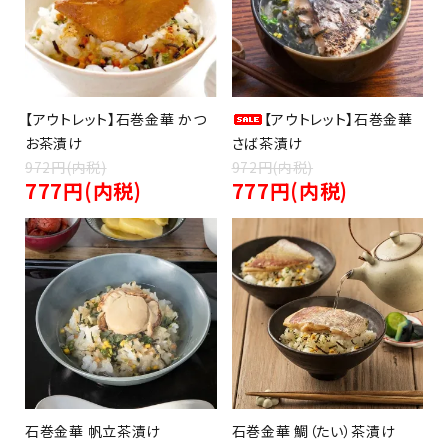
【アウトレット】石巻金華 かつ
【アウトレット】石巻金華
（銀鮭・さば・さんま等）
お茶漬け
さば茶漬け
972円(内税)
972円(内税)
777円(内税)
777円(内税)
石巻金華 帆立茶漬け
石巻金華 鯛（たい）茶漬け