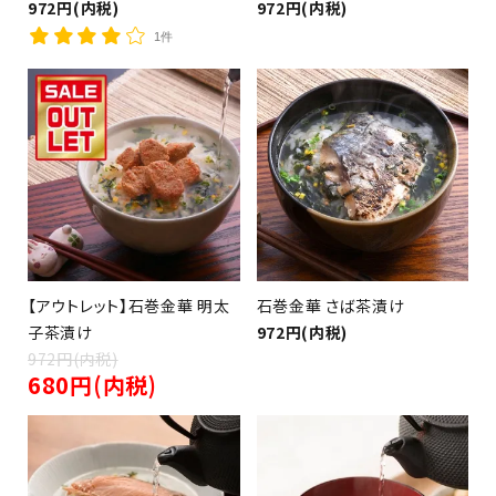
972円(内税)
972円(内税)
1件
（茶漬け、釜めし、カレー）
【アウトレット】石巻金華 明太
石巻金華 さば茶漬け
子茶漬け
972円(内税)
close
972円(内税)
680円(内税)
キーワード