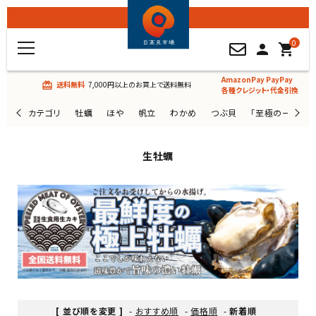
0
person
shopping_cart
AmazonPay PayPay
送料無料
7,000円以上のお買上で送料無料
card_giftcard
各種クレジット・代金引換
カテゴリ
牡蠣
ほや
帆立
わかめ
つぶ貝
「至極の一杯」
生牡蠣
[ 並び順を変更 ]
-
おすすめ順
-
価格順
-
新着順