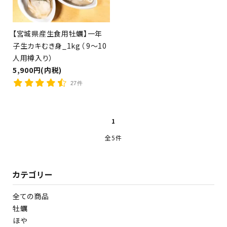
検索する
【宮城県産生食用牡蠣】一年
子生カキむき身_1kg（ 9～10
人用樽入り）
5,900円(内税)
27件
1
全5件
カテゴリー
全ての商品
牡蠣
ほや