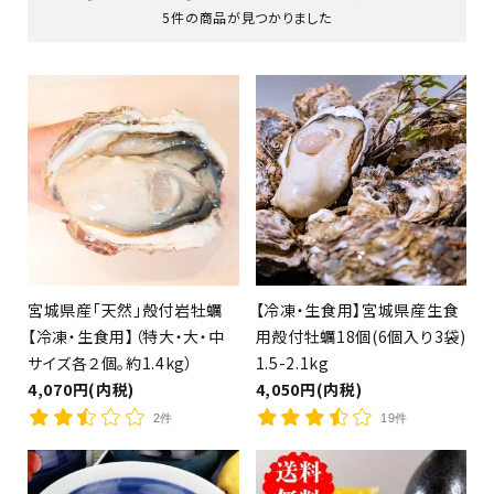
5件の商品が見つかりました
（銀鮭・さば・さんま等）
宮城県産「天然」殻付岩牡蠣
【冷凍・生食用】宮城県産生食
【冷凍・生食用】（特大・大・中
用殻付牡蠣18個(6個入り3袋)
サイズ各２個。約1.4kg）
1.5-2.1kg
4,070円(内税)
4,050円(内税)
2件
19件