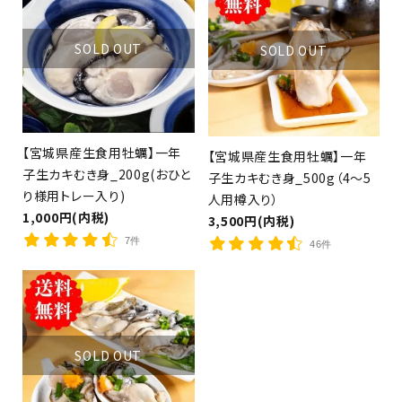
SOLD OUT
SOLD OUT
（茶漬け、釜めし、カレー）
【宮城県産生食用牡蠣】一年
【宮城県産生食用牡蠣】一年
子生カキむき身_200g(おひと
子生カキむき身_500g（4～5
り様用トレー入り)
人用樽入り）
1,000円(内税)
3,500円(内税)
7件
46件
close
キーワード
SOLD OUT